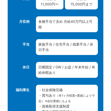
11,000円〜
15,000円まで
月収例
各種手当て含め 月給40万円以上可
能
手当
家族手当 / 住宅手当 / 残業手当 / 休
日手当
休日
日曜固定 / GW / お盆 / 年末年始 / 有
給休暇あり
福利厚生
・社会保険完備
・賞与あり
（冬1ヶ月程度+業績により寸
志） ※会社業績にもよる
・資格取得支援制度